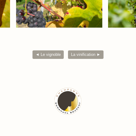
◄ Le vignoble
La vinification ►