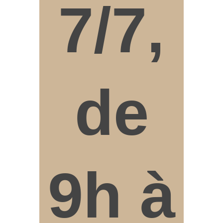
7/7,
de
9h à