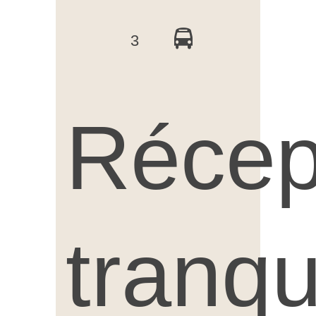
3
Récep
tranqu