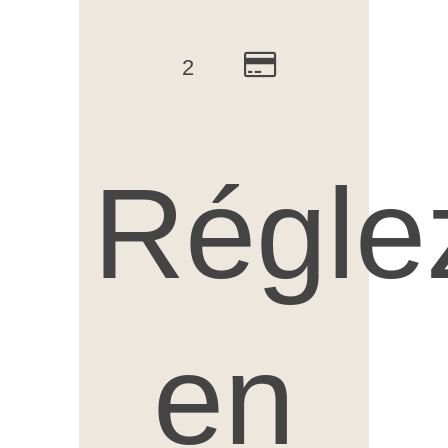
2
Régle
en