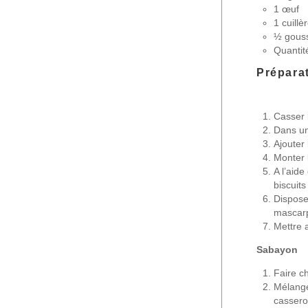
1 œuf
1 cuill
½ gouss
Quantit
Prépara
Casser 
Dans un 
Ajouter
Monter 
A l’aid
biscuit
Dispose
mascarp
Mettre 
Sabayon
Faire c
Mélange
cassero