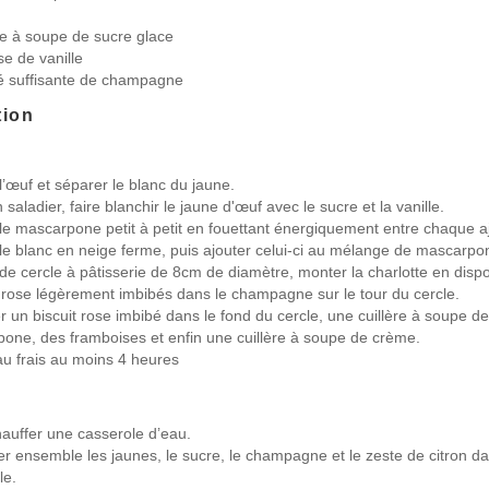
ère à soupe de sucre glace
e de vanille
é suffisante de champagne
tion
l’œuf et séparer le blanc du jaune.
saladier, faire blanchir le jaune d'œuf avec le sucre et la vanille.
 le mascarpone petit à petit en fouettant énergiquement entre chaque a
le blanc en neige ferme, puis ajouter celui-ci au mélange de mascarpo
e de cercle à pâtisserie de 8cm de diamètre, monter la charlotte en disp
s rose légèrement imbibés dans le champagne sur le tour du cercle.
r un biscuit rose imbibé dans le fond du cercle, une cuillère à soupe 
one, des framboises et enfin une cuillère à soupe de crème.
au frais au moins 4 heures
hauffer une casserole d’eau.
r ensemble les jaunes, le sucre, le champagne et le zeste de citron d
le.