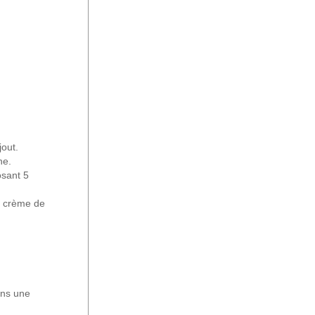
jout.
ne.
osant 5
de crème de
ans une