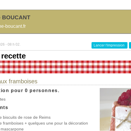
e BOUCANT
-boucant.fr
026 - 08 h 02.
Lancer l'impression
 recette
aux framboises
tion pour 0 personnes.
utes
ents
e biscuits de rose de Reims
e framboises + quelques une pour la décoration
e mascarpone