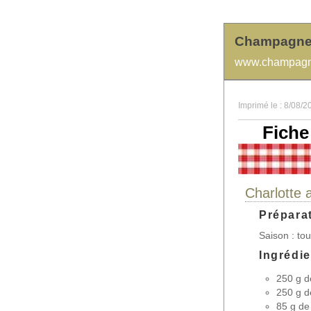
Champagn
www.champagne
Imprimé le : 8/08/2
Fiche
Charlotte 
Prépara
Saison : to
Ingrédi
250 g d
250 g d
85 g d